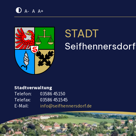
A-
A
A+
STADT
Seifhennersdorf
Stadtverwaltung
Telefon:
03586 45150
Telefax:
03586 451545
E-Mail:
info@seifhennersdorf.de